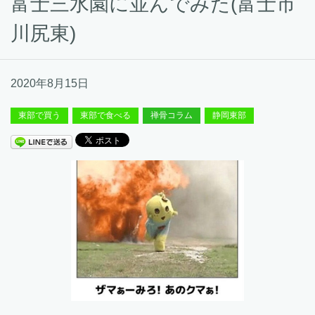
富士三水園に並んでみた(富士市
川尻東)
2020年8月15日
東部で買う
東部で食べる
禅骨コラム
静岡東部