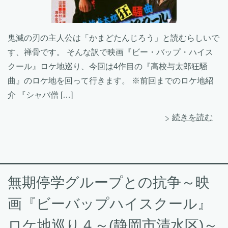
鬼滅の刃の主人公は「かまどたんじろう」と読むらしいで
す、禅骨です。 そんな訳で映画『ビー・バップ・ハイス
クール』ロケ地巡り、今回は4作目の『高校与太郎狂騒
曲』のロケ地を回って行きます。 ※前回までのロケ地紹
介 『シャバ僧 […]
続きを読む
無期停学グループとの抗争～映
画『ビーバップハイスクール』
ロケ地巡り４～(静岡市清水区)～